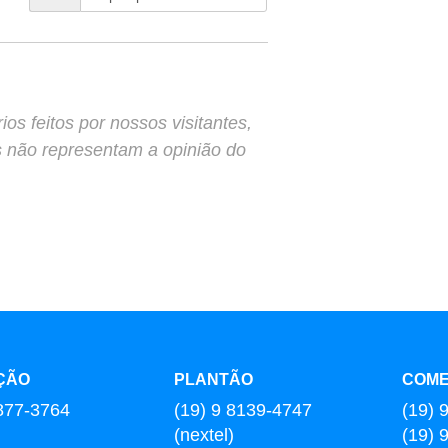
s feitos por nossos visitantes,
s não representam a opinião do
ÇÃO
PLANTÃO
COME
877-3764
(19) 9 8139-4747
(19) 
(nextel)
(19) 