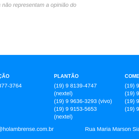
s não representam a opinião do
ÇÃO
PLANTÃO
COME
877-3764
(19) 9 8139-4747
(19) 
(nextel)
(19) 
(19) 9 9636-3293 (vivo)
(19) 
(19) 9 9153-5653
(19) 
(nextel)
l@holambrense.com.br
Rua Maria Marson Sia,