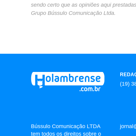
sendo certo que as opiniões aqui prestada
Grupo Bússulo Comunicação Ltda.
REDA
(19) 3
Bússulo Comunicação LTDA
jorna
tem todos os direitos sobre o