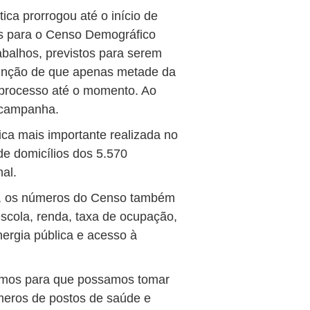
tica prorrogou até o início de
es para o Censo Demográfico
balhos, previstos para serem
função de que apenas metade da
 processo até o momento. Ao
 campanha.
ica mais importante realizada no
de domicílios dos 5.570
nal.
ra, os números do Censo também
scola, renda, taxa de ocupação,
nergia pública e acesso à
simos para que possamos tomar
meros de postos de saúde e