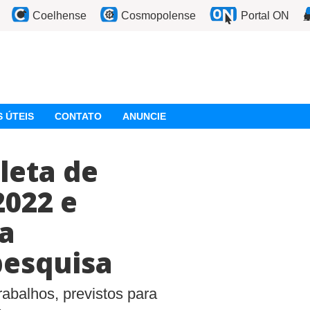
Coelhense
Cosmopolense
Portal ON
 ÚTEIS
CONTATO
ANUNCIE
leta de
2022 e
a
pesquisa
abalhos, previstos para