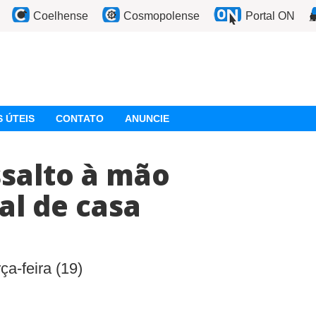
Coelhense
Cosmopolense
Portal ON
 ÚTEIS
CONTATO
ANUNCIE
ssalto à mão
al de casa
ça-feira (19)