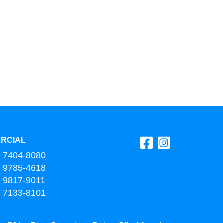
RCIAL
9 7404-8080
9 9785-4618
9 9817-9011
9 7133-8101