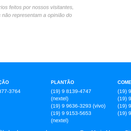
s feitos por nossos visitantes,
s não representam a opinião do
ÇÃO
PLANTÃO
COME
877-3764
(19) 9 8139-4747
(19) 
(nextel)
(19) 
(19) 9 9636-3293 (vivo)
(19) 
(19) 9 9153-5653
(19) 
(nextel)