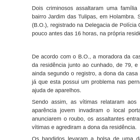
Dois criminosos assaltaram uma família n
bairro Jardim das Tulipas, em Holambra. 
(B.O.), registrado na Delegacia de Polícia 
pouco antes das 16 horas, na própria resid
De acordo com o B.O., a moradora da casa
da residência junto ao cunhado, de 79, e
ainda segundo o registro, a dona da casa 
já que esta possui um problema nas per
ajuda de aparelhos.
Sendo assim, as vítimas relataram aos p
aparência jovem invadiram o local po
anunciarem o roubo, os assaltantes ent
vítimas e agrediram a dona da residência.
Os bandidos levaram a bolsa de uma da