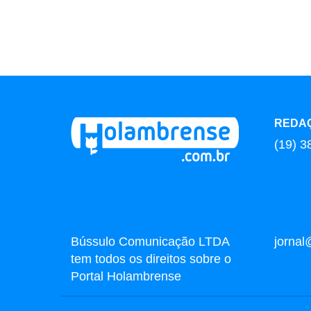
REDA
(19) 3
Bússulo Comunicação LTDA
jorna
tem todos os direitos sobre o
Portal Holambrense