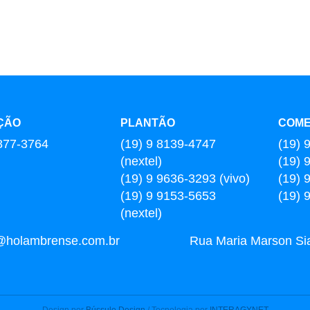
ÇÃO
PLANTÃO
COME
877-3764
(19) 9 8139-4747
(19) 
(nextel)
(19) 
(19) 9 9636-3293 (vivo)
(19) 
(19) 9 9153-5653
(19) 
(nextel)
l@holambrense.com.br
Rua Maria Marson Sia,