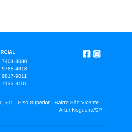
RCIAL
9 7404-8080
9 9785-4618
9 9817-9011
9 7133-8101
 501 - Piso Superior - Bairro São Vicente -
Artur Nogueira/SP