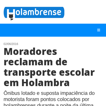
02/06/2016
Moradores
NOTÍCIAS
reclamam de
LISTA DIGITAL
transporte escolar
TELEFONES ÚTEIS
CONTATO
em Holambra
ANUNCIE
Ônibus lotado e suposta impaciência do
motorista foram pontos colocados por
BUSCAR
holambrenses durante a noite da última