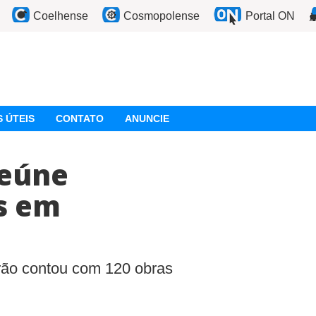
Coelhense
Cosmopolense
Portal ON
 ÚTEIS
CONTATO
ANUNCIE
reúne
s em
rão contou com 120 obras