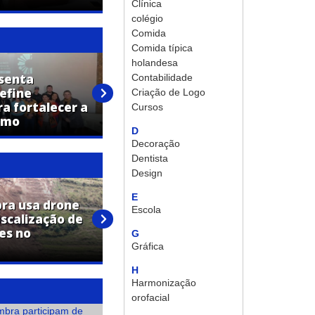
Clínica
colégio
Comida
Comida típica
holandesa
senta
Holambra promove encontro
Contabilidade
efine
para discutir gestão do
Criação de Logo
a fortalecer a
turismo e desenvolvimento
Cursos
smo
do setor
D
Decoração
Dentista
Design
E
ra usa drone
Escola
iscalização de
Veículo furtado é encontrado
es no
pela Guarda Municipal de
G
Holambra
Gráfica
H
Harmonização
orofacial