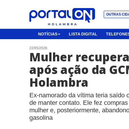
OUTRAS CID
NOTÍCIAS
LISTA DIGITAL
TELEFONES
22/05/2026
Mulher recupera
após ação da GC
Holambra
Ex-namorado da vítima teria saído
de manter contato. Ele fez compras
mulher e, posteriormente, abandon
gasolina