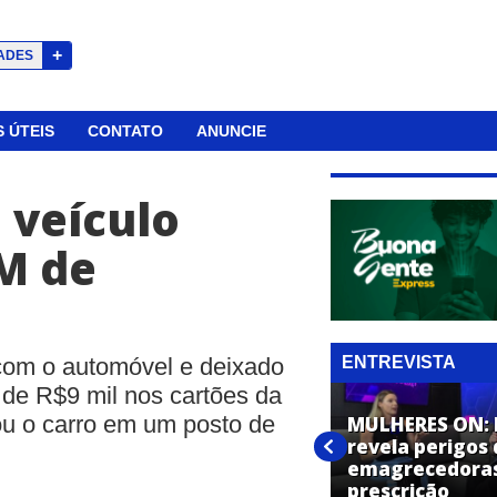
+
ADES
 ÚTEIS
CONTATO
ANUNCIE
 veículo
M de
ENTREVISTA
 com o automóvel e deixado
 de R$9 mil nos cartões da
ou o carro em um posto de
MULHERES ON: N
revela perigos
MULHERES ON: Confeiteiro do
emagrecedora
Bake Off!
prescrição