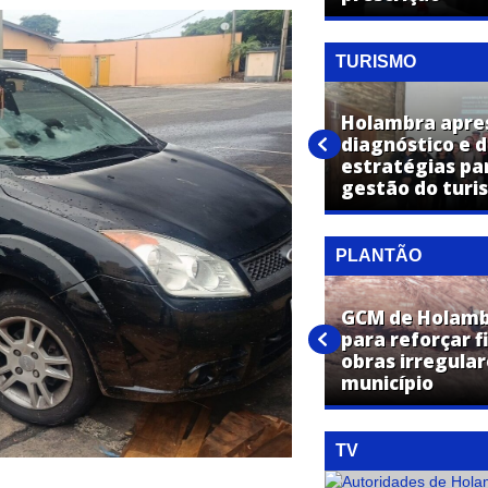
TURISMO
Holambra apre
Fernando Capato assume
diagnóstico e d
presidência de conselho
estratégias par
estadual ligado ao turismo
gestão do turi
PLANTÃO
GCM de Holamb
Caminhão furtado é
para reforçar f
recuperado em área rural
obras irregular
entre Holambra e Mogi Mirim
município
TV