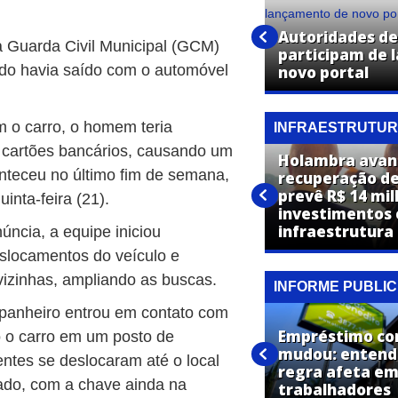
Assista aos melhores
Autoridades d
a Guarda Civil Municipal (GCM)
momentos do desfile de rua
participam de 
do havia saído com o automóvel
em Holambra
novo portal
 o carro, o homem teria
INFRAESTRUTU
s cartões bancários, causando um
Holambra avan
nteceu no último fim de semana,
Holambra prevê construção
recuperação de 
de casas populares no
prevê R$ 14 mi
inta-feira (21).
Loteamento Residencial Van
investimentos
Den Broek
infraestrutura
ncia, a equipe iniciou
eslocamentos do veículo e
izinhas, ampliando as buscas.
INFORME PUBLIC
panheiro entrou em contato com
Empréstimo co
o o carro em um posto de
Sicredi realiza agenda
mudou: entend
ntes se deslocaram até o local
regional de lançamento do
regra afeta em
ado, com a chave ainda na
Plano Safra 2026/2027
trabalhadores