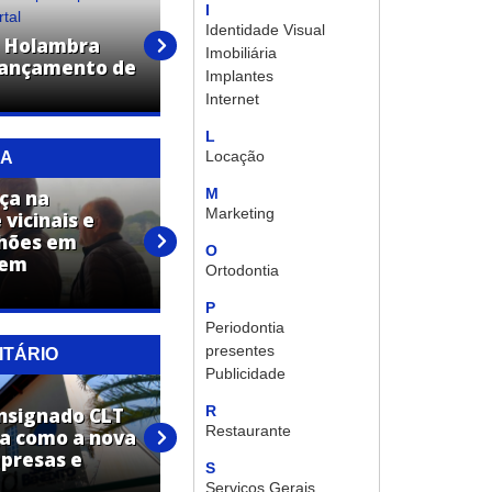
I
Identidade Visual
e Holambra
Imobiliária
lançamento de
Maestro João Carlos Martins
Implantes
deixa recado a holambrenses
Internet
L
Locação
RA
M
ça na
Marketing
vicinais e
lhões em
Confira os bairros de
O
 em
Holambra que receberão
Ortodontia
Operação Cata-Bagulho
P
Periodontia
presentes
ITÁRIO
Publicidade
R
nsignado CLT
Restaurante
a como a nova
presas e
Sicredi inaugura agência em
S
Pariquera-Açu (SP)
Serviços Gerais