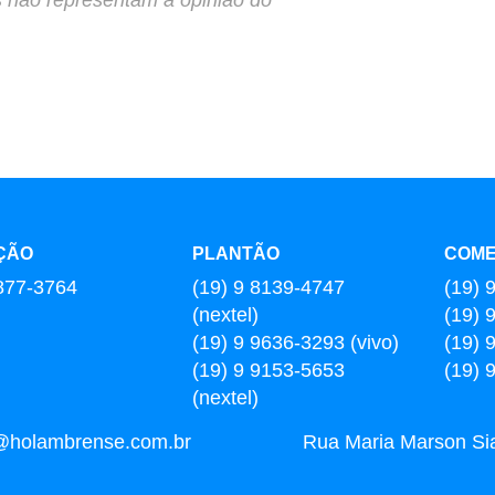
ÇÃO
PLANTÃO
COME
877-3764
(19) 9 8139-4747
(19) 
(nextel)
(19) 
(19) 9 9636-3293 (vivo)
(19) 
(19) 9 9153-5653
(19) 
(nextel)
l@holambrense.com.br
Rua Maria Marson Sia,