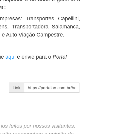
MC.
resas: Transportes Capellini,
ens, Transportadora Salamanca,
a e Auto Viação Campestre.
ue
aqui
e envie para o
Portal
Link
s feitos por nossos visitantes,
s não representam a opinião do