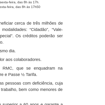
exta-feira, das 8h às 17h.
xta-feira, das 8h às 17h50
ficiar cerca de três milhões de
 modalidades: “Cidadão”, “Vale-
special”. Os créditos poderão ser
o.
smo dia.
or aos colaboradores.
 da RMC, que se enquadram na
vre e Passe ½ Tarifa.
as pessoas com deficiência, cuja
 trabalho, bem como menores de
 superior a 60 anos e garante a