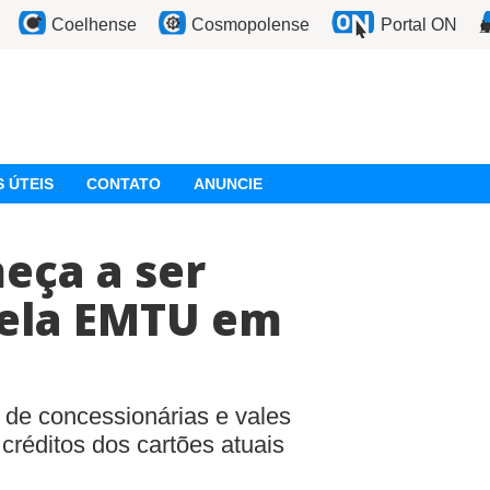
Coelhense
Cosmopolense
Portal ON
 ÚTEIS
CONTATO
ANUNCIE
eça a ser
ela EMTU em
es de concessionárias e vales
 créditos dos cartões atuais