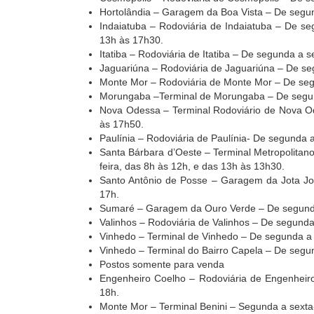
Hortolândia – Garagem da Boa Vista – De segun
Indaiatuba – Rodoviária de Indaiatuba – De se
13h às 17h30.
Itatiba – Rodoviária de Itatiba – De segunda a s
Jaguariúna – Rodoviária de Jaguariúna – De seg
Monte Mor – Rodoviária de Monte Mor – De segu
Morungaba –Terminal de Morungaba – De segund
Nova Odessa – Terminal Rodoviário de Nova Od
às 17h50.
Paulínia – Rodoviária de Paulínia- De segunda a
Santa Bárbara d’Oeste – Terminal Metropolitan
feira, das 8h às 12h, e das 13h às 13h30.
Santo Antônio de Posse – Garagem da Jota Jot
17h.
Sumaré – Garagem da Ouro Verde – De segunda 
Valinhos – Rodoviária de Valinhos – De segunda
Vinhedo – Terminal de Vinhedo – De segunda a s
Vinhedo – Terminal do Bairro Capela – De segun
Postos somente para venda
Engenheiro Coelho – Rodoviária de Engenheir
18h.
Monte Mor – Terminal Benini – Segunda a sexta-