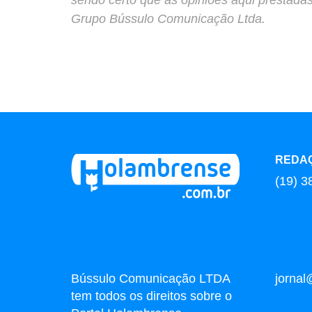
Grupo Bússulo Comunicação Ltda.
REDA
(19) 3
Bússulo Comunicação LTDA
jorna
tem todos os direitos sobre o