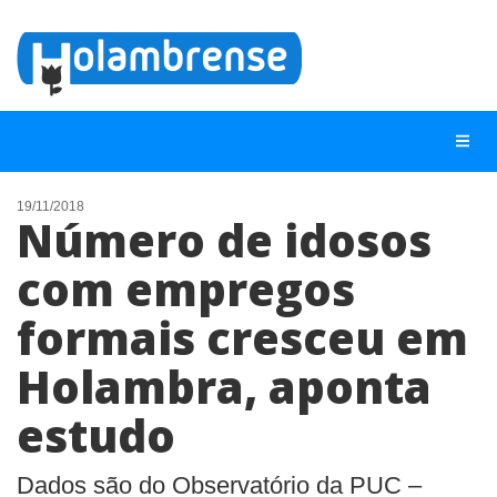
19/11/2018
Número de idosos
NOTÍCIAS
com empregos
LISTA DIGITAL
formais cresceu em
TELEFONES ÚTEIS
CONTATO
Holambra, aponta
ANUNCIE
estudo
BUSCAR
Dados são do Observatório da PUC –