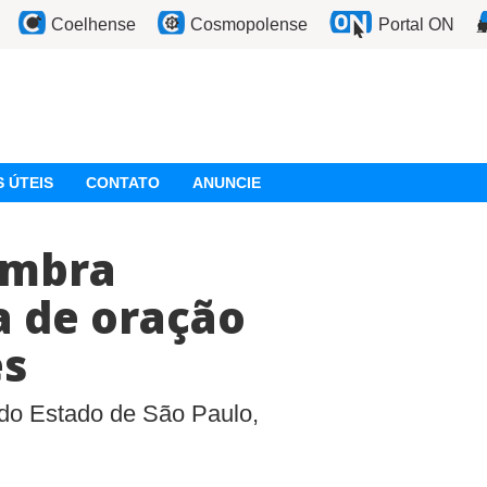
Coelhense
Cosmopolense
Portal ON
 ÚTEIS
CONTATO
ANUNCIE
ambra
a de oração
es
 do Estado de São Paulo,