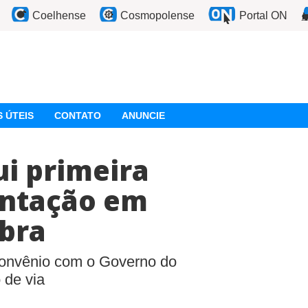
Coelhense
Cosmopolense
Portal ON
 ÚTEIS
CONTATO
ANUNCIE
ui primeira
entação em
mbra
 convênio com o Governo do
 de via