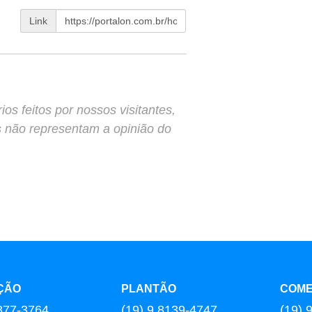
Link
s feitos por nossos visitantes,
s não representam a opinião do
ÇÃO
PLANTÃO
COME
877-3764
(19) 9 8139-4747
(19) 