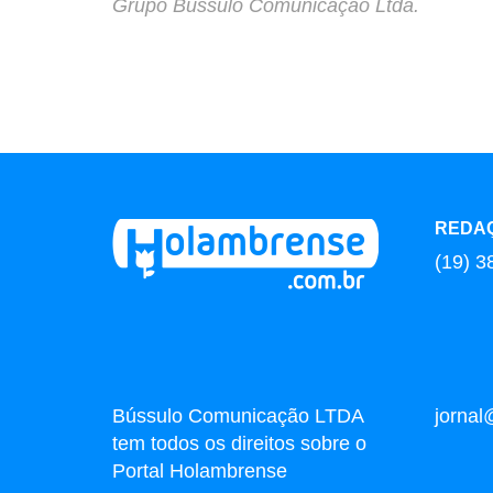
Grupo Bússulo Comunicação Ltda.
REDA
(19) 3
Bússulo Comunicação LTDA
jorna
tem todos os direitos sobre o
Portal Holambrense