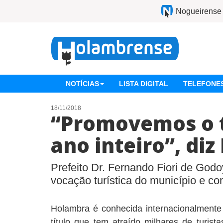
Nogueirense
NOTÍCIAS
LISTA DIGITAL
TELEFONES
18/11/2018
“Promovemos o 
ano inteiro”, di
Prefeito Dr. Fernando Fiori de Godo
vocação turística do município e c
Holambra é conhecida internacionalmente
título que tem atraído milhares de turist