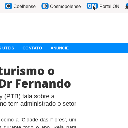
Coelhense
Cosmopolense
Portal ON
 ÚTEIS
CONTATO
ANUNCIE
turismo o
z Dr Fernando
y (PTB) fala sobre a
omo tem administrado o setor
 como a ‘Cidade das Flores’, um
as durante todo o ano. Seja para