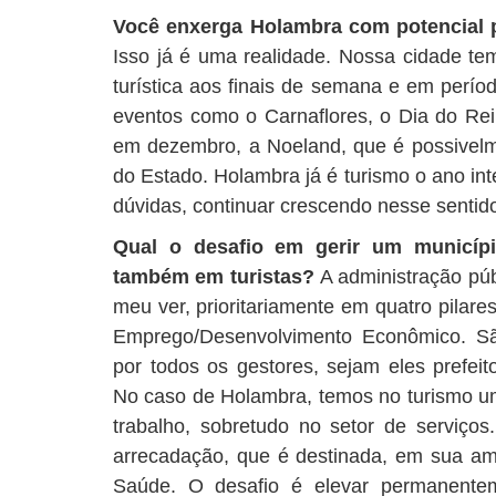
Você enxerga Holambra com potencial pa
Isso já é uma realidade. Nossa cidade tem
turística aos finais de semana e em perío
eventos como o Carnaflores, o Dia do Rei,
em dezembro, a Noeland, que é possivelme
do Estado. Holambra já é turismo o ano in
dúvidas, continuar crescendo nesse sentid
Qual o desafio em gerir um municí
também em turistas?
A administração púb
meu ver, prioritariamente em quatro pilar
Emprego/Desenvolvimento Econômico. Sã
por todos os gestores, sejam eles prefeit
No caso de Holambra, temos no turismo um
trabalho, sobretudo no setor de serviços
arrecadação, que é destinada, em sua am
Saúde. O desafio é elevar permanentem