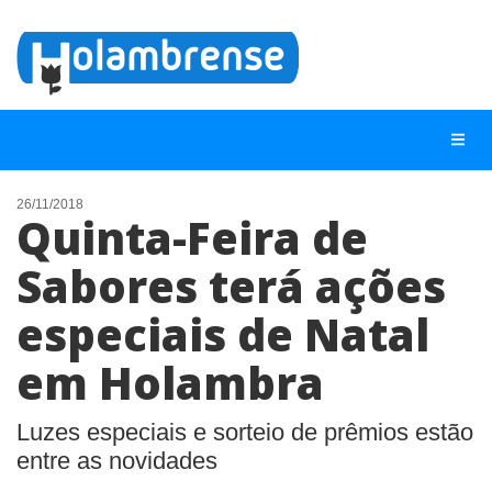
26/11/2018
Quinta-Feira de
NOTÍCIAS
Sabores terá ações
LISTA DIGITAL
especiais de Natal
TELEFONES ÚTEIS
CONTATO
em Holambra
ANUNCIE
Luzes especiais e sorteio de prêmios estão
entre as novidades
BUSCAR