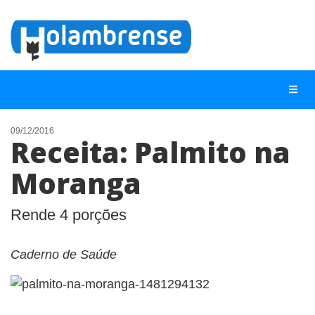
09/12/2016
Receita: Palmito na
NOTÍCIAS
Moranga
LISTA DIGITAL
TELEFONES ÚTEIS
Rende 4 porções
CONTATO
Caderno de Saúde
ANUNCIE
BUSCAR