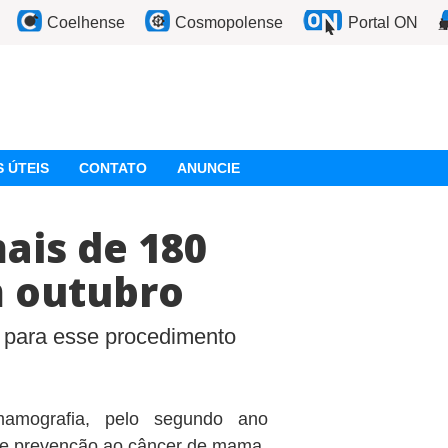
Coelhense
Cosmopolense
Portal ON
 ÚTEIS
CONTATO
ANUNCIE
ais de 180
 outubro
a para esse procedimento
amografia, pelo segundo ano
de prevenção ao câncer de mama.