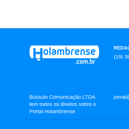
REDA
(19) 3
Bússulo Comunicação LTDA
jorna
tem todos os direitos sobre o
Portal Holambrense