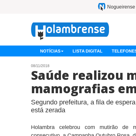
Nogueirense
NOTÍCIAS
LISTA DIGITAL
TELEFONES
08/11/2018
Saúde realizou m
mamografias em
Segundo prefeitura, a fila de esper
está zerada
Holambra celebrou com mutirão de m
consecutivo, a Campanha Outubro Rosa, 