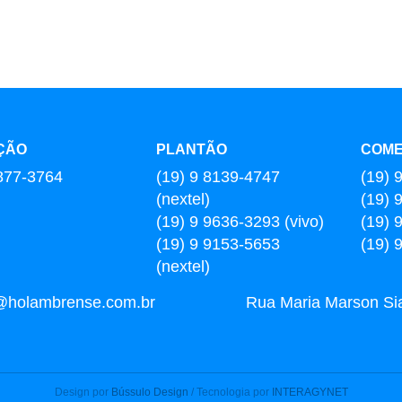
ÇÃO
PLANTÃO
COME
877-3764
(19) 9 8139-4747
(19) 
(nextel)
(19) 
(19) 9 9636-3293 (vivo)
(19) 
(19) 9 9153-5653
(19) 
(nextel)
l@holambrense.com.br
Rua Maria Marson Sia,
Design por
Bússulo Design
/ Tecnologia por
INTERAGYNET