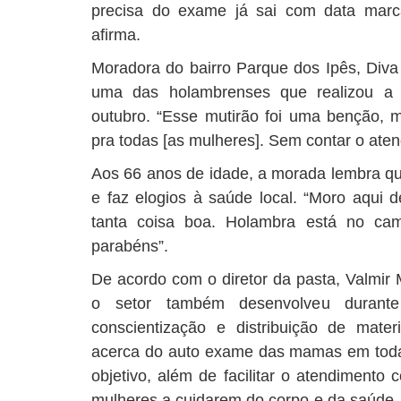
precisa do exame já sai com data marc
afirma.
Moradora do bairro Parque dos Ipês, Div
uma das holambrenses que realizou a
outubro. “Esse mutirão foi uma benção,
pra todas [as mulheres]. Sem contar o aten
Aos 66 anos de idade, a morada lembra qu
e faz elogios à saúde local. “Moro aqui d
tanta coisa boa. Holambra está no ca
parabéns”.
De acordo com o diretor da pasta, Valmir 
o setor também desenvolveu duran
conscientização e distribuição de mate
acerca do auto exame das mamas em toda
objetivo, além de facilitar o atendimento 
mulheres a cuidarem do corpo e da saúd