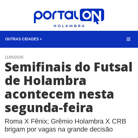
OUTRAS CIDADES +
NOTÍCIAS
11/05/2026
Semifinais do Futsal
LISTA DIGITAL
de Holambra
TELEFONES ÚTEIS
acontecem nesta
CONTATO
ANUNCIE
segunda-feira
BUSCAR
Roma X Fênix; Grêmio Holambra X CRB
brigam por vagas na grande decisão