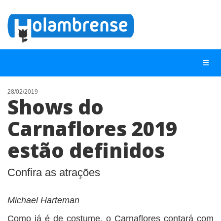
28/02/2019
Shows do
NOTÍCIAS
Carnaflores 2019
LISTA DIGITAL
estão definidos
TELEFONES ÚTEIS
CONTATO
Confira as atrações
ANUNCIE
Michael Harteman
BUSCAR
Como já é de costume, o Carnaflores contará com