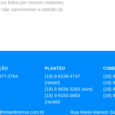
s feitos por nossos visitantes,
s não representam a opinião do
ÇÃO
PLANTÃO
COME
877-3764
(19) 9 8139-4747
(19) 
(nextel)
(19) 
(19) 9 9636-3293 (vivo)
(19) 
(19) 9 9153-5653
(19) 
(nextel)
l@holambrense.com.br
Rua Maria Marson Sia,