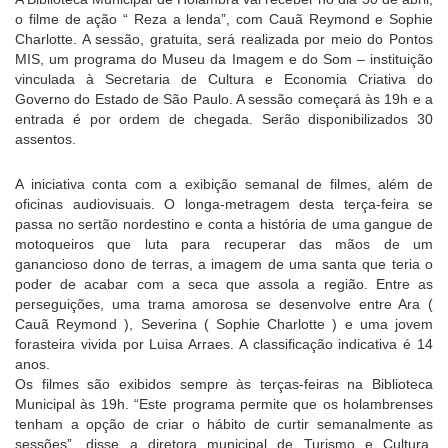
o filme de ação “ Reza a lenda”, com Cauã Reymond e Sophie
Charlotte. A sessão, gratuita, será realizada por meio do Pontos
MIS, um programa do Museu da Imagem e do Som – instituição
vinculada à Secretaria de Cultura e Economia Criativa do
Governo do Estado de São Paulo. A sessão começará às 19h e a
entrada é por ordem de chegada. Serão disponibilizados 30
assentos.
A iniciativa conta com a exibição semanal de filmes, além de
oficinas audiovisuais. O longa-metragem desta terça-feira se
passa no sertão nordestino e conta a história de uma gangue de
motoqueiros que luta para recuperar das mãos de um
ganancioso dono de terras, a imagem de uma santa que teria o
poder de acabar com a seca que assola a região. Entre as
perseguições, uma trama amorosa se desenvolve entre Ara (
Cauã Reymond ), Severina ( Sophie Charlotte ) e uma jovem
forasteira vivida por Luisa Arraes. A classificação indicativa é 14
anos.
Os filmes são exibidos sempre às terças-feiras na Biblioteca
Municipal às 19h. “Este programa permite que os holambrenses
tenham a opção de criar o hábito de curtir semanalmente as
sessões”, disse a diretora municipal de Turismo e Cultura,