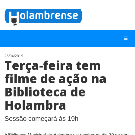
26/04/2019
Terça-feira tem
NOTÍCIAS
filme de ação na
LISTA DIGITAL
Biblioteca de
TELEFONES ÚTEIS
CONTATO
Holambra
ANUNCIE
Sessão começará às 19h
BUSCAR
A Biblioteca Municipal de Holambra vai receber no dia 30 de abril,