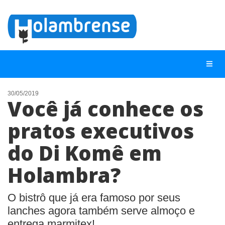
30/05/2019
Você já conhece os
NOTÍCIAS
pratos executivos
LISTA DIGITAL
do Di Komê em
TELEFONES ÚTEIS
CONTATO
Holambra?
ANUNCIE
O bistrô que já era famoso por seus
lanches agora também serve almoço e
BUSCAR
entrega marmitex!