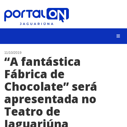
NOTÍCIAS
11/10/2019
“A fantástica
LISTA DIGITAL
Fábrica de
CONTATO
Chocolate” será
ANUNCIE
apresentada no
BUSCAR
Teatro de
Jaguariúna