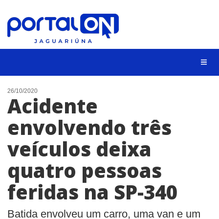
NOTÍCIAS
26/10/2020
Acidente
LISTA DIGITAL
envolvendo três
CONTATO
veículos deixa
ANUNCIE
quatro pessoas
BUSCAR
feridas na SP-340
Batida envolveu um carro, uma van e um