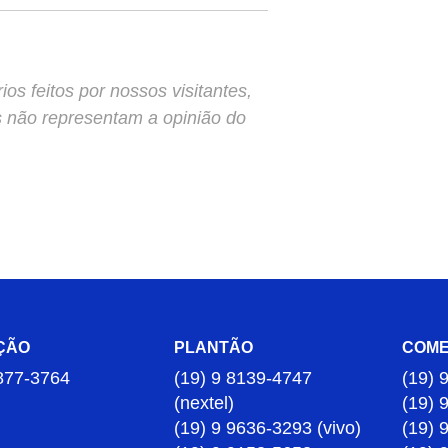
s feitos por nossos visitantes,
s não representam a opinião do
ÇÃO
PLANTÃO
COME
877-3764
(19) 9 8139-4747
(19) 
(nextel)
(19) 
(19) 9 9636-3293 (vivo)
(19) 