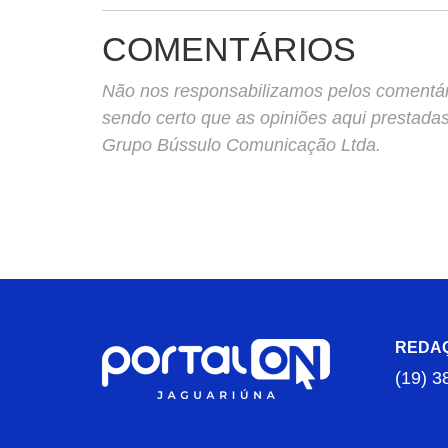
COMENTÁRIOS
Não nos responsabilizamos pelos comentário
sendo certo que as opiniões aqui prestada
Grupo Bússulo Comunicação Ltda.
REDA
(19) 3