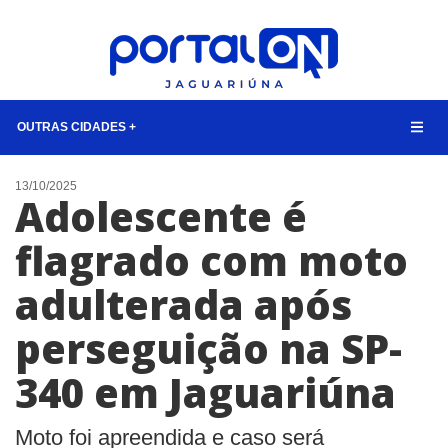
OUTRAS CIDADES +
NOTÍCIAS
13/10/2025
Adolescente é
LISTA DIGITAL
flagrado com moto
CONTATO
adulterada após
ANUNCIE
perseguição na SP-
BUSCAR
340 em Jaguariúna
Moto foi apreendida e caso será