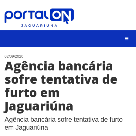
NOTÍCIAS
02/09/2020
Agência bancária
LISTA DIGITAL
sofre tentativa de
CONTATO
furto em
ANUNCIE
Jaguariúna
BUSCAR
Agência bancária sofre tentativa de furto
em Jaguariúna