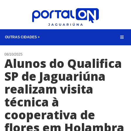
OUTRAS CIDADES +
NOTÍCIAS
08/10/2025
Alunos do Qualifica
LISTA DIGITAL
SP de Jaguariúna
CONTATO
realizam visita
ANUNCIE
técnica à
BUSCAR
cooperativa de
flores em Holambra