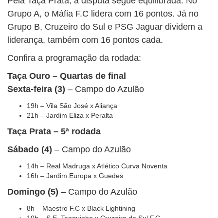
Pela Taça Prata, a disputa segue equilibrada. No
Grupo A, o Máfia F.C lidera com 16 pontos. Já no
Grupo B, Cruzeiro do Sul e PSG Jaguar dividem a
liderança, também com 16 pontos cada.
Confira a programação da rodada:
Taça Ouro – Quartas de final
Sexta-feira (3)
– Campo do Azulão
19h – Vila São José x Aliança
21h – Jardim Eliza x Peralta
Taça Prata – 5ª rodada
Sábado (4)
– Campo do Azulão
14h – Real Madruga x Atlético Curva Noventa
16h – Jardim Europa x Guedes
Domingo (5)
– Campo do Azulão
8h – Maestro F.C x Black Lightining
10h – S.E. Tanquinho x Cruzeiro do Sul F.C.