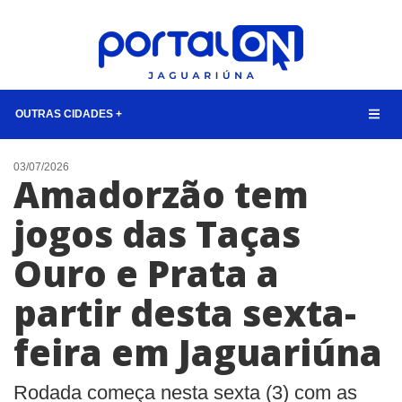
OUTRAS CIDADES +
NOTÍCIAS
03/07/2026
Amadorzão tem
LISTA DIGITAL
jogos das Taças
CONTATO
Ouro e Prata a
ANUNCIE
partir desta sexta-
BUSCAR
feira em Jaguariúna
Rodada começa nesta sexta (3) com as