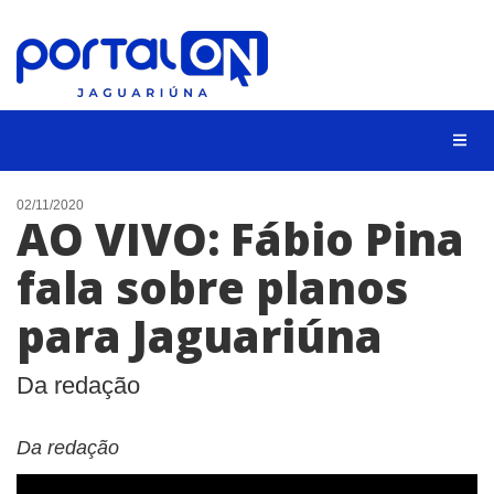
NOTÍCIAS
02/11/2020
AO VIVO: Fábio Pina
LISTA DIGITAL
fala sobre planos
CONTATO
para Jaguariúna
ANUNCIE
BUSCAR
Da redação
Da redação