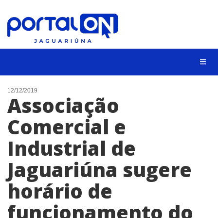
NOTÍCIAS
12/12/2019
Associação
LISTA DIGITAL
Comercial e
CONTATO
Industrial de
ANUNCIE
Jaguariúna sugere
BUSCAR
horário de
funcionamento do