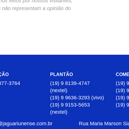
s feitos por nossos visitantes,
s não representam a opinião do
ÇÃO
PLANTÃO
COME
877-3764
(19) 9 8139-4747
(19) 
(nextel)
(19) 
(19) 9 9636-3293 (vivo)
(19) 
(19) 9 9153-5653
(19) 
(nextel)
@jaguariunense.com.br
Rua Maria Marson Sia,