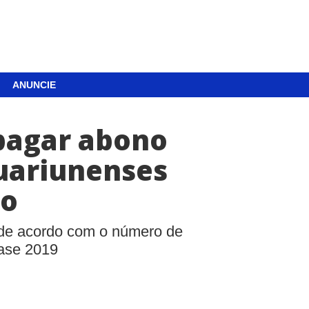
ANUNCIE
pagar abono
guariunenses
ho
, de acordo com o número de
base 2019