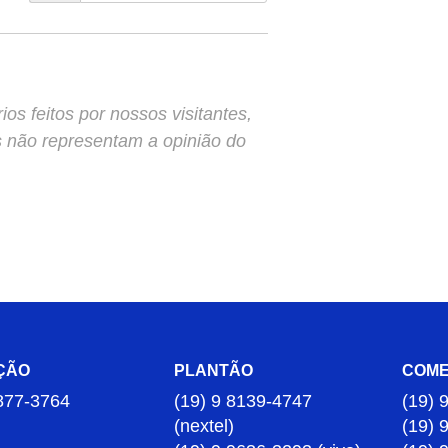
s feitos por nossos visitantes,
s não representam a opinião do
ÇÃO
PLANTÃO
COME
877-3764
(19) 9 8139-4747
(19) 
(nextel)
(19) 