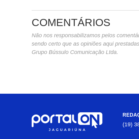
COMENTÁRIOS
Não nos responsabilizamos pelos comentário
sendo certo que as opiniões aqui prestada
Grupo Bússulo Comunicação Ltda.
REDA
(19) 3