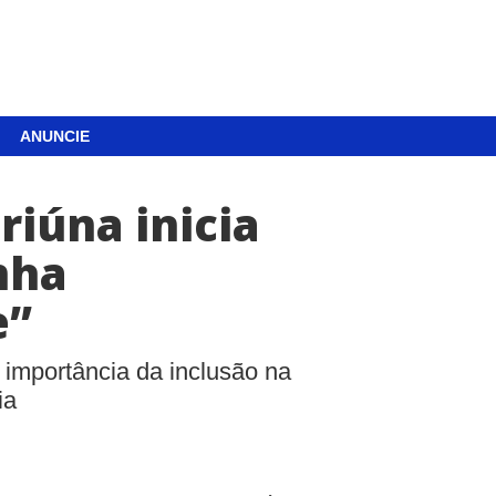
ANUNCIE
iúna inicia
nha
e”
importância da inclusão na
ia