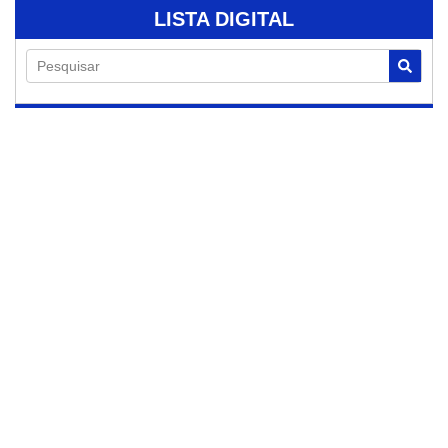
LISTA DIGITAL
Pesquisar
07/08/2026
Lançamento do
livro “Alta
Performance com
Leveza” acontece
neste sábado no