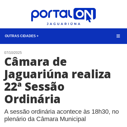
OUTRAS CIDADES +
NOTÍCIAS
07/10/2025
Câmara de
LISTA DIGITAL
Jaguariúna realiza
CONTATO
22ª Sessão
ANUNCIE
Ordinária
BUSCAR
A sessão ordinária acontece às 18h30, no
plenário da Câmara Municipal