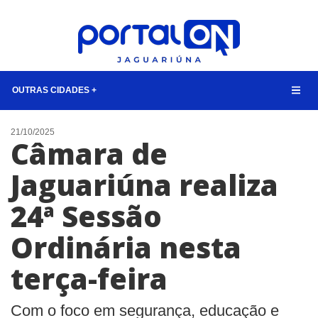
OUTRAS CIDADES +
NOTÍCIAS
21/10/2025
Câmara de
LISTA DIGITAL
Jaguariúna realiza
CONTATO
24ª Sessão
ANUNCIE
Ordinária nesta
BUSCAR
terça-feira
Com o foco em segurança, educação e