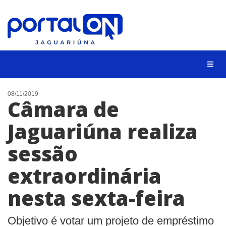
NOTÍCIAS
08/11/2019
Câmara de
LISTA DIGITAL
Jaguariúna realiza
CONTATO
sessão
ANUNCIE
extraordinária
BUSCAR
nesta sexta-feira
Objetivo é votar um projeto de empréstimo