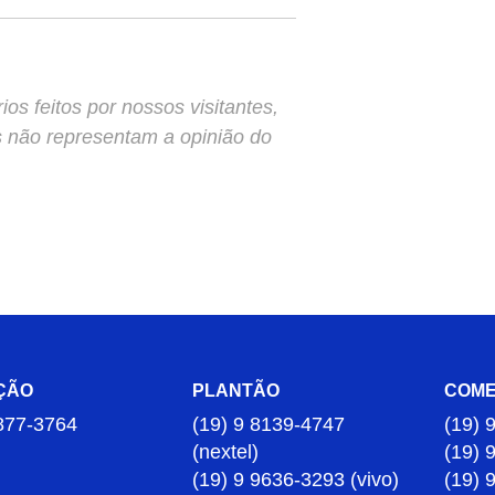
s feitos por nossos visitantes,
s não representam a opinião do
ÇÃO
PLANTÃO
COME
877-3764
(19) 9 8139-4747
(19) 
(nextel)
(19) 
(19) 9 9636-3293 (vivo)
(19) 