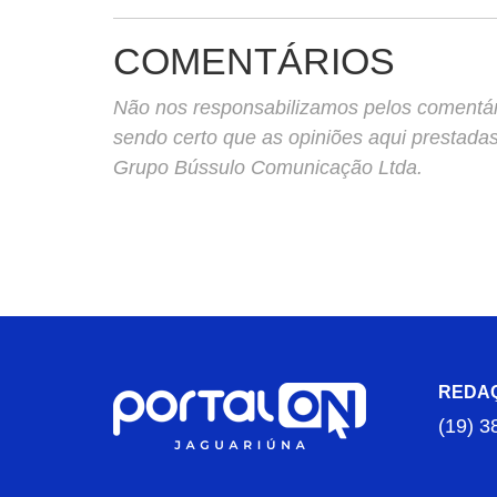
COMENTÁRIOS
Não nos responsabilizamos pelos comentário
sendo certo que as opiniões aqui prestada
Grupo Bússulo Comunicação Ltda.
REDA
(19) 3