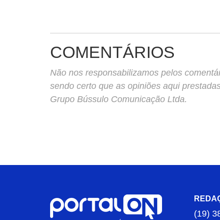
COMENTÁRIOS
Não nos responsabilizamos pelos comentário
sendo certo que as opiniões aqui prestada
Grupo Bússulo Comunicação Ltda.
REDA
(19) 3