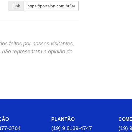
Link
s feitos por nossos visitantes,
s não representam a opinião do
ÇÃO
PLANTÃO
COME
877-3764
(19) 9 8139-4747
(19) 