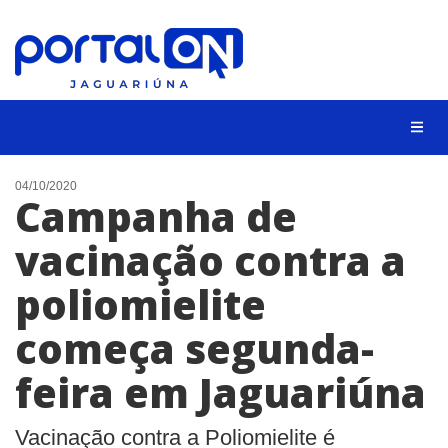
NOTÍCIAS
04/10/2020
Campanha de
LISTA DIGITAL
vacinação contra a
CONTATO
poliomielite
ANUNCIE
começa segunda-
BUSCAR
feira em Jaguariúna
Vacinação contra a Poliomielite é