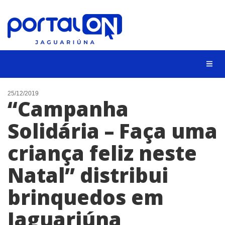
NOTÍCIAS
25/12/2019
“Campanha
LISTA DIGITAL
Solidária – Faça uma
CONTATO
criança feliz neste
ANUNCIE
Natal” distribui
BUSCAR
brinquedos em
Jaguariúna