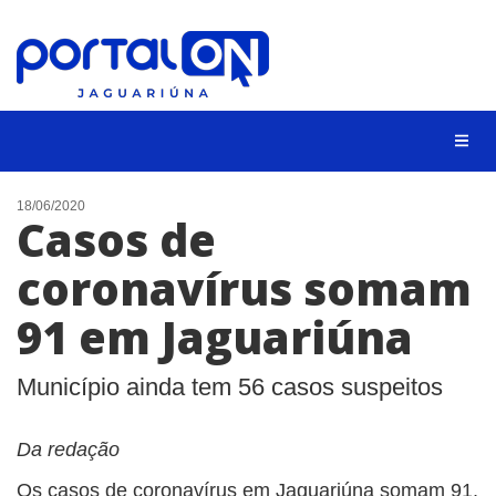
NOTÍCIAS
18/06/2020
Casos de
LISTA DIGITAL
coronavírus somam
CONTATO
91 em Jaguariúna
ANUNCIE
BUSCAR
Município ainda tem 56 casos suspeitos
Da redação
Os casos de coronavírus em Jaguariúna somam 91,