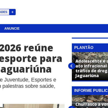
+
ADES
ANUNCIE
 2026 reúne
PLANTÃO
 esporte para
“Passou mal e caiu no rio”,
Adolescente é 
Jaguariúna
relata declarante sobre
ato infracional
homem que morreu afogado
tráfico de dro
no Rio Atibaia, em Jaguariúna
Jaguariúna
e Juventude, Esportes e
m palestras sobre saúde,
INFORME PUBLIC
É nesta sexta! Farmácia Super
Churrasco à vo