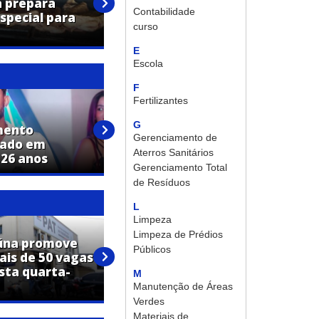
a prepara
lançado em Holambra e
Contabilidade
pecial para
apresenta um novo conceito
curso
de bairro planejado
E
Escola
F
Fertilizantes
G
mento
Terezinha Aparecida Pinheiro
Gerenciamento de
lado em
Anastácio morre aos 74 anos
Aterros Sanitários
 26 anos
em Jaguariúna
Gerenciamento Total
de Resíduos
L
Limpeza
Limpeza de Prédios
iúna promove
PAT de Jaguariúna realiza
Públicos
is de 50 vagas
mutirão de emprego com
sta quarta-
mais de 50 vagas para
M
operador de máquinas
Manutenção de Áreas
Verdes
Materiais de