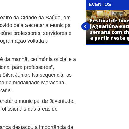
EVENTOS
fiteatro da Cidade da Saúde, em
Festival de Inverno “Por Todos
Festival de Inv
ovido pela Secretaria Municipal
os Cantos da Cidade” começa
Jaguariúna ent
nesta quinta-feira em
semana com sh
reúne professores, servidores e
Jaguariúna
a partir desta 
programação voltada à
 da manhã, cerimônia oficial e a
ional para professores”,
 Silva Júnior. Na sequência, os
ão da modalidade Maracanã,
aria.
ecretário municipal de Juventude,
rofissionais das áreas de
rança destacou a importância da