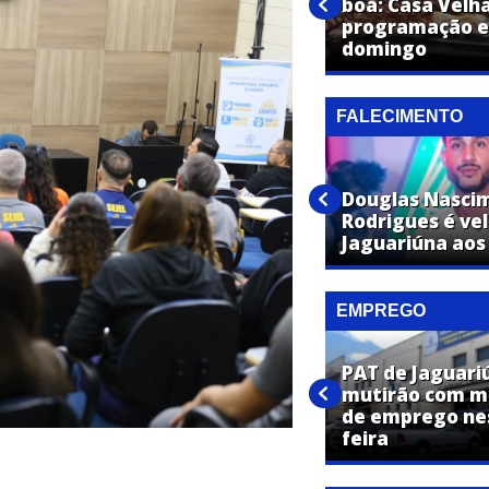
Popular inaugura em
boa: Casa Velh
Jaguariúna com festa, brindes
programação es
e ofertas imperdíveis
domingo
FALECIMENTO
José Maria Toledo de Moraes
Douglas Nasci
é velado em Jaguariúna aos 87
Rodrigues é ve
anos
Jaguariúna aos
EMPREGO
PAT de Jaguar
PAT de Jaguariúna promove
mutirão com ma
dois mutirões de emprego
de emprego ne
nesta semana
feira