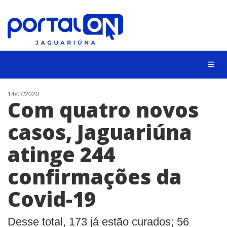
NOTÍCIAS
14/07/2020
Com quatro novos
LISTA DIGITAL
casos, Jaguariúna
CONTATO
atinge 244
ANUNCIE
confirmações da
BUSCAR
Covid-19
Desse total, 173 já estão curados; 56