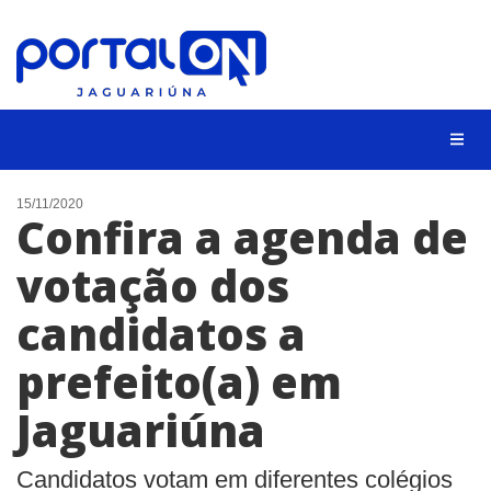
NOTÍCIAS
15/11/2020
Confira a agenda de
LISTA DIGITAL
votação dos
CONTATO
candidatos a
ANUNCIE
prefeito(a) em
BUSCAR
Jaguariúna
Candidatos votam em diferentes colégios