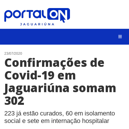
NOTÍCIAS
23/07/2020
Confirmações de
LISTA DIGITAL
Covid-19 em
CONTATO
Jaguariúna somam
ANUNCIE
302
BUSCAR
223 já estão curados, 60 em isolamento
social e sete em internação hospitalar