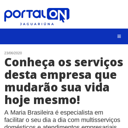
NOTÍCIAS
23/06/2020
Conheça os serviços
LISTA DIGITAL
desta empresa que
CONTATO
mudarão sua vida
ANUNCIE
hoje mesmo!
BUSCAR
A Maria Brasileira é especialista em
facilitar o seu dia a dia com multisserviços
domésticos e atendimentos empresariais