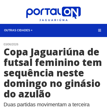
OUTRAS CIDADES +
NOTÍCIAS
03/06/2026
Copa Jaguariúna de
LISTA DIGITAL
futsal feminino tem
CONTATO
sequência neste
ANUNCIE
domingo no ginásio
BUSCAR
do azulão
Duas partidas movimentam a terceira