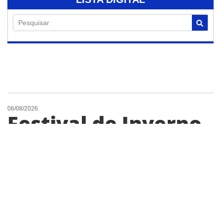
Pesquisar
06/08/2026
Festival de Inverno
de Jaguariúna entra
na segunda semana
com shows
gratuitos a partir