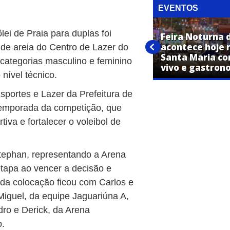
EVENTOS
ei de Praia para duplas foi
Alunos de Dança Country da
Feira Noturna 
Escola das Artes se
acontece hoje 
 de areia do Centro de Lazer do
apresentam no receptivo da
Santa Maria co
 categorias masculino e feminino
Maria Fumaça neste domingo
vivo e gastron
 nível técnico.
sportes e Lazer da Prefeitura de
 temporada da competição, que
tiva e fortalecer o voleibol de
Stephan, representando a Arena
etapa ao vencer a decisão e
unda colocação ficou com Carlos e
Miguel, da equipe Jaguariúna A,
dro e Derick, da Arena
o.