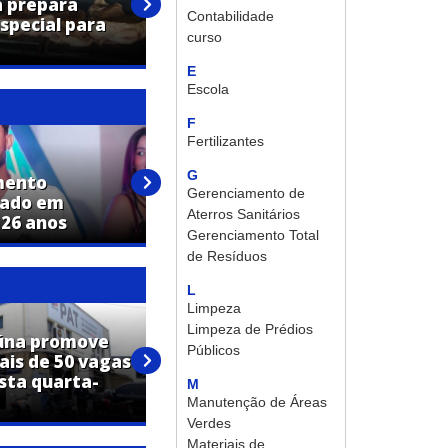
a prepara
lançado em Holambra e
Contabilidade
pecial para
apresenta um novo conceito
curso
de bairro planejado
E
Escola
F
Fertilizantes
G
mento
Terezinha Aparecida Pinheiro
Gerenciamento de
lado em
Anastácio morre aos 74 anos
Aterros Sanitários
 26 anos
em Jaguariúna
Gerenciamento Total
de Resíduos
L
Limpeza
Limpeza de Prédios
iúna promove
PAT de Jaguariúna realiza
Públicos
is de 50 vagas
mutirão de emprego com
sta quarta-
mais de 50 vagas para
M
operador de máquinas
Manutenção de Áreas
Verdes
Materiais de