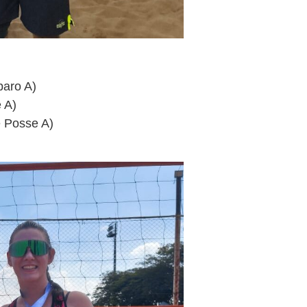
paro A)
e A)
e Posse A)