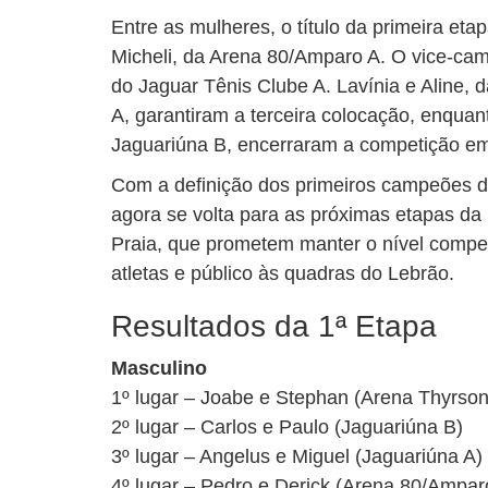
Entre as mulheres, o título da primeira eta
Micheli, da Arena 80/Amparo A. O vice-cam
do Jaguar Tênis Clube A. Lavínia e Aline,
A, garantiram a terceira colocação, enquan
Jaguariúna B, encerraram a competição em 
Com a definição dos primeiros campeões d
agora se volta para as próximas etapas da
Praia, que prometem manter o nível competi
atletas e público às quadras do Lebrão.
Resultados da 1ª Etapa
Masculino
1º lugar – Joabe e Stephan (Arena Thyrson
2º lugar – Carlos e Paulo (Jaguariúna B)
3º lugar – Angelus e Miguel (Jaguariúna A)
4º lugar – Pedro e Derick (Arena 80/Ampar