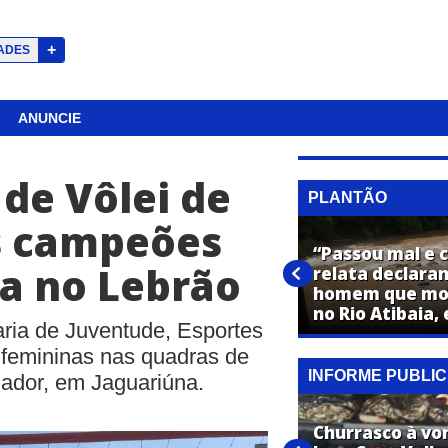
+
ADES
ANUNCIE
de Vôlei de
PLANTÃO
s campeões
Golpista usa falso
intermediário em venda de
“Passou mal e c
pa no Lebrão
moto elétrica e causa
relata declara
prejuízo de R$ 1,5 mil em
homem que mo
Jaguariúna
no Rio Atibaia,
ria de Juventude, Esportes
 femininas nas quadras de
INFORME PUBLIC
hador, em Jaguariúna.
É nesta sexta! Farmácia Super
Churrasco à vo