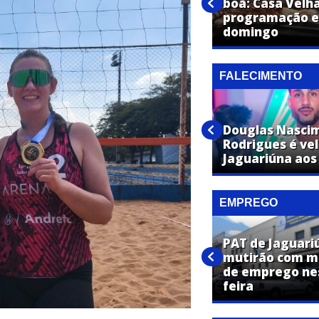
Popular inaugura em
boa: Casa Velh
Jaguariúna com festa, brindes
programação es
e ofertas imperdíveis
domingo
FALECIMENTO
José Maria Toledo de Moraes
Douglas Nasci
é velado em Jaguariúna aos 87
Rodrigues é ve
anos
Jaguariúna aos
EMPREGO
PAT de Jaguar
PAT de Jaguariúna promove
mutirão com ma
dois mutirões de emprego
de emprego ne
nesta semana
feira