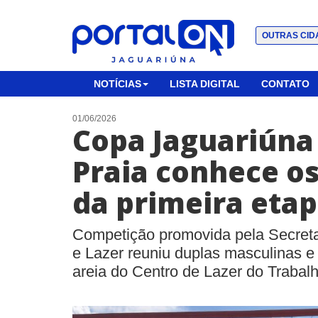
OUTRAS CID
NOTÍCIAS
LISTA DIGITAL
CONTATO
01/06/2026
Copa Jaguariúna 
Praia conhece o
da primeira eta
Competição promovida pela Secreta
e Lazer reuniu duplas masculinas e
areia do Centro de Lazer do Trabal