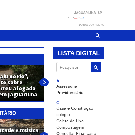
JAGUARIÚNA
, SP
...
--°
--°
Dados: Open-Meteo
LISTA DIGITAL
Pesquisar
aiu no rio”,
Homem denuncia suposto
A
nte sobre
golpe após pagar quase R$ 29
Assessoria
rreu afogado
mil por pintura de imóvel em
Previdenciária
 em Jaguariúna
Jaguariúna
C
Casa e Construção
ITÁRIO
colégio
Coleta de Lixo
Compostagem
ntade e música
Residencial Amsterdam é
Consultor Financeiro