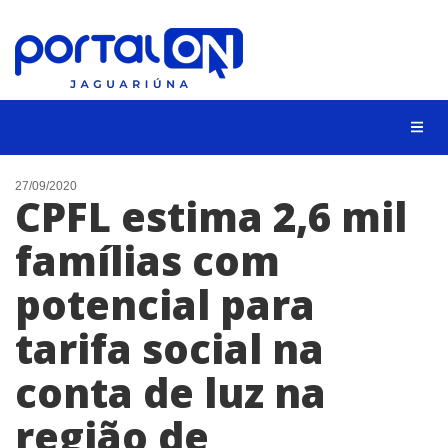
NOTÍCIAS
27/09/2020
CPFL estima 2,6 mil
LISTA DIGITAL
famílias com
CONTATO
potencial para
ANUNCIE
tarifa social na
BUSCAR
conta de luz na
região de